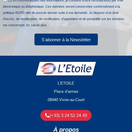
(1) En communiquant mes informations, je consens à être recontacté(e) par voie
électronique ou téléphonique. Ces données seront conservées conformément à la
politique RGPD afin de pouvoir donner suite à ma demande. Je dispose d’un droit
d’accès, de modification, de rectification, d’opposition et de portabilité sur les données
me concernant.
En savoir plus.
S'abonner à la Newsletter
L’ETOILE
Place d’armes
08440 Vivier-au-Court
(+33) 3 24 52 24 49
À propos