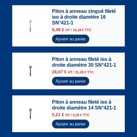
Piton à anneau zingué fileté
iso à droite diamètre 16
SN°421-1
8,48
€
HT /
10,18
€
TTC
Ajouter au panier
Piton à anneau fileté iso à
droite diamètre 30 SN°421-1
26,07
€
HT /
31,28
€
TTC
Ajouter au panier
Piton à anneau fileté iso à
droite diamètre 14 SN°421-1
5,21
€
HT /
6,25
€
TTC
Ajouter au panier