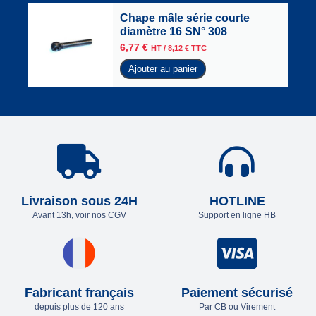
Chape mâle série courte
diamètre 16 SN° 308
6,77
€
HT /
8,12
€
TTC
Ajouter au panier
Livraison sous 24H
HOTLINE
Avant 13h, voir nos CGV
Support en ligne HB
Fabricant français
Paiement sécurisé
depuis plus de 120 ans
Par CB ou Virement