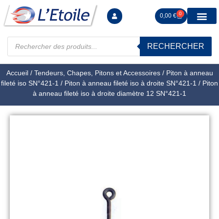
0
0,00
€
RECHERCHER
Manutention levag
Signalisation sécur
Arrimage R
Tiges filetées Ecrous et F
Tendeurs Chapes Pitons
Serrage Calage
Manoeuvres arrêts d’ax
Accueil
/
Tendeurs, Chapes, Pitons et Accessoires
/
Piton à anneau
fileté iso SN°421-1
/
Piton à anneau fileté iso à droite SN°421-1
/ Piton
à anneau fileté iso à droite diamètre 12 SN°421-1