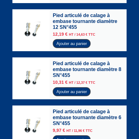
Pied articulé de calage à
embase tournante diamètre
12 SN°455
12,19
€
HT /
14,63
€
TTC
Ajouter au panier
Pied articulé de calage à
embase tournante diamètre 8
SN°455
10,31
€
HT /
12,37
€
TTC
Ajouter au panier
Pied articulé de calage à
embase tournante diamètre 6
SN°455
9,97
€
HT /
11,96
€
TTC