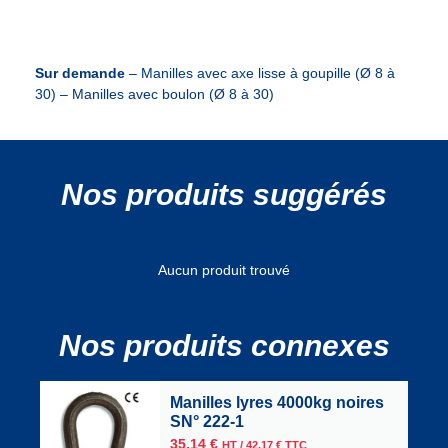
Sur demande
– Manilles avec axe lisse à goupille (Ø 8 à
30) – Manilles avec boulon (Ø 8 à 30)
Nos produits suggérés
Aucun produit trouvé
Nos produits connexes
Manilles lyres 4000kg noires
SN° 222-1
35,14
€
HT /
42,17
€
TTC