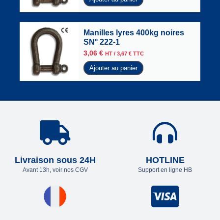
Manilles lyres 400kg noires
SN° 222-1
3,06
€
HT /
3,67
€
TTC
Ajouter au panier
Livraison sous 24H
HOTLINE
Avant 13h, voir nos CGV
Support en ligne HB