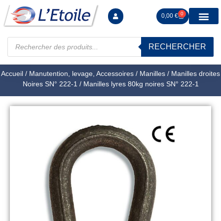
0
0,00
€
RECHERCHER
Manutention levag
Signalisation sécur
Arrimage R
Tiges filetées Ecrous et F
Tendeurs Chapes Pitons
Serrage Calage
Manoeuvres arrêts d’ax
Accueil
/
Manutention, levage, Accessoires
/
Manilles
/
Manilles droites
Noires SN° 222-1
/ Manilles lyres 80kg noires SN° 222-1