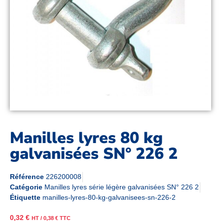
Manilles lyres 80 kg
galvanisées SN° 226 2
Référence
226200008
Catégorie
Manilles lyres série légère galvanisées SN° 226 2
Étiquette
manilles-lyres-80-kg-galvanisees-sn-226-2
0,32
€
HT /
0,38
€
TTC