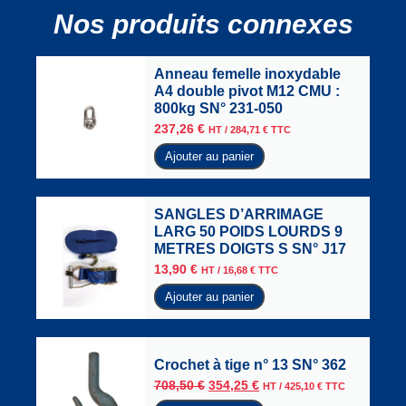
Nos produits connexes
Anneau femelle inoxydable
A4 double pivot M12 CMU :
800kg SN° 231-050
237,26
€
HT /
284,71
€
TTC
Ajouter au panier
SANGLES D’ARRIMAGE
LARG 50 POIDS LOURDS 9
METRES DOIGTS S SN° J17
13,90
€
HT /
16,68
€
TTC
Ajouter au panier
Crochet à tige n° 13 SN° 362
708,50
€
354,25
€
HT /
425,10
€
TTC