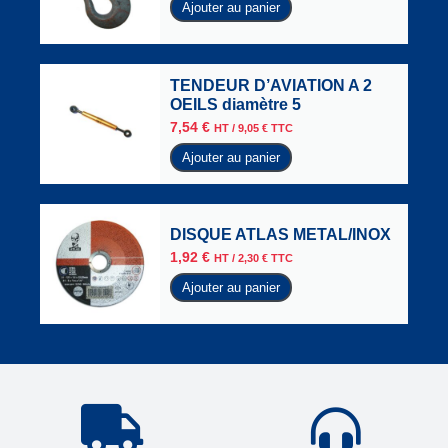
Ajouter au panier
TENDEUR D’AVIATION A 2
OEILS diamètre 5
7,54
€
HT /
9,05
€
TTC
Ajouter au panier
DISQUE ATLAS METAL/INOX
1,92
€
HT /
2,30
€
TTC
Ajouter au panier