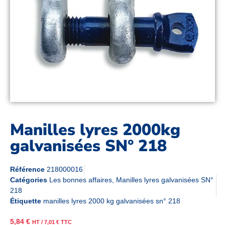
Manilles lyres 2000kg
galvanisées SN° 218
Référence
218000016
Catégories
Les bonnes affaires
,
Manilles lyres galvanisées SN°
218
Étiquette
manilles lyres 2000 kg galvanisées sn° 218
5,84
€
HT /
7,01
€
TTC