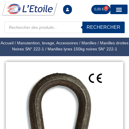
0
0,00
€
RECHERCHER
Manutention levag
Signalisation sécur
Arrimage R
Tiges filetées Ecrous et F
Tendeurs Chapes Pitons
Serrage Calage
Manoeuvres arrêts d’ax
Accueil
/
Manutention, levage, Accessoires
/
Manilles
/
Manilles droites
Noires SN° 222-1
/ Manilles lyres 150kg noires SN° 222-1