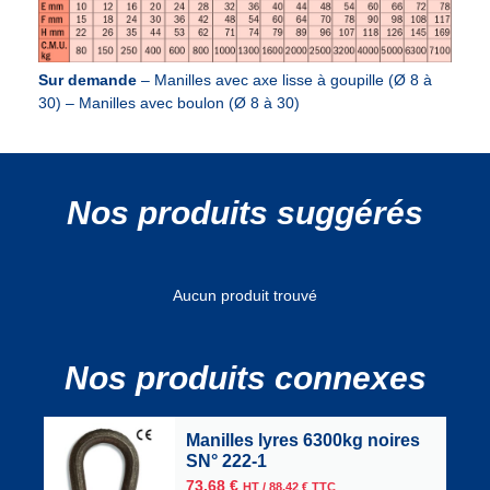
Sur demande
– Manilles avec axe lisse à goupille (Ø 8 à
30) – Manilles avec boulon (Ø 8 à 30)
Nos produits suggérés
Aucun produit trouvé
Nos produits connexes
Manilles lyres 6300kg noires
SN° 222-1
73,68
€
HT /
88,42
€
TTC