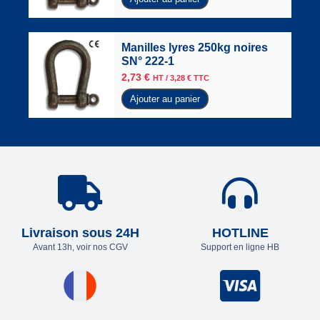
Manilles lyres 250kg noires
SN° 222-1
2,73
€
HT /
3,28
€
TTC
Ajouter au panier
Livraison sous 24H
HOTLINE
Avant 13h, voir nos CGV
Support en ligne HB