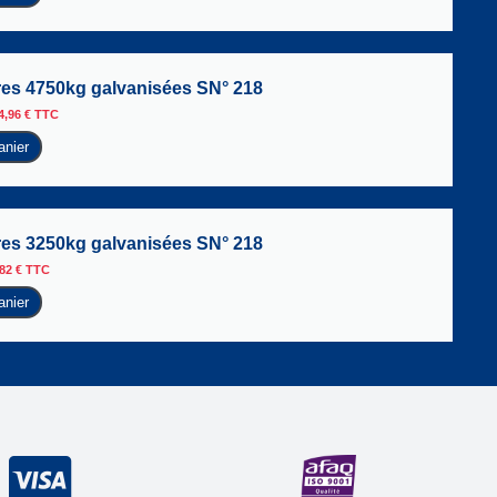
yres 4750kg galvanisées SN° 218
4,96
€
TTC
anier
yres 3250kg galvanisées SN° 218
,82
€
TTC
anier