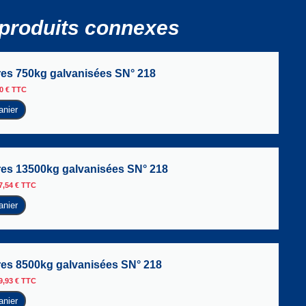
produits connexes
yres 750kg galvanisées SN° 218
50
€
TTC
anier
yres 13500kg galvanisées SN° 218
7,54
€
TTC
anier
yres 8500kg galvanisées SN° 218
9,93
€
TTC
anier