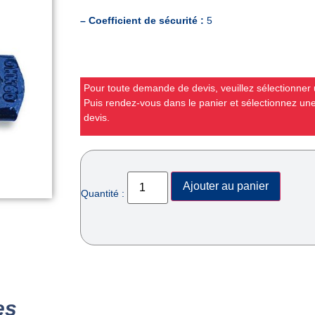
– Coefficient de sécurité :
5
Pour toute demande de devis, veuillez sélectionner u
Puis rendez-vous dans le panier et sélectionnez u
devis.
Ajouter au panier
Quantité :
es