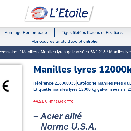
Arrimage Remorquage
Tiges filetées Ecrous et Fixations
Manoeuvres arrêts d’axe et entretien
ccessoires
/
Manilles
/
Manilles lyres galvanisées SN° 218
/ Manilles ly
Manilles lyres 12000
Référence
218000035
Catégorie
Manilles lyres ga
Étiquette
manilles lyres 12000 kg galvanisées sn° 2
44,21
€
HT /
53,05
€
TTC
– Acier allié
– Norme U.S.A.