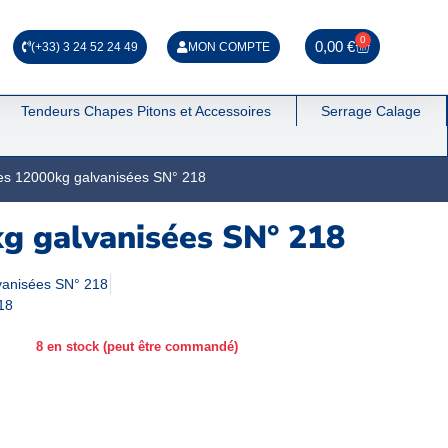
0
0,00
€
(+33) 3 24 52 24 49
MON COMPTE
Tendeurs Chapes Pitons et Accessoires
Serrage Calage
res 12000kg galvanisées SN° 218
kg galvanisées SN° 218
lvanisées SN° 218
18
8 en stock (peut être commandé)