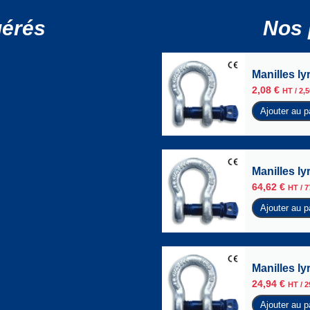
gérés
Nos 
Manilles l
2,08
€
HT /
2,
Ajouter au p
Manilles l
64,62
€
HT /
7
Ajouter au p
Manilles l
24,94
€
HT /
2
Ajouter au p