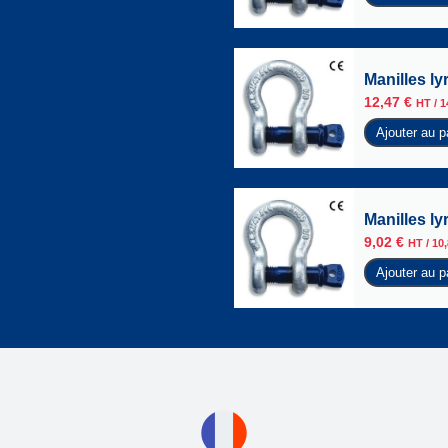
Manilles l
12,47
€
HT /
1
Ajouter au p
Manilles l
9,02
€
HT /
10
Ajouter au p