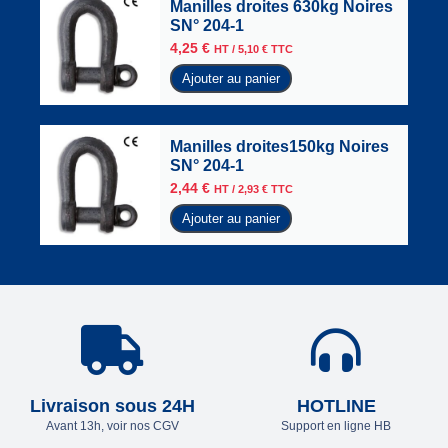
Manilles droites 630kg Noires
SN° 204-1
4,25
€
HT /
5,10
€
TTC
Ajouter au panier
Manilles droites150kg Noires
SN° 204-1
2,44
€
HT /
2,93
€
TTC
Ajouter au panier
Livraison sous 24H
HOTLINE
Avant 13h, voir nos CGV
Support en ligne HB