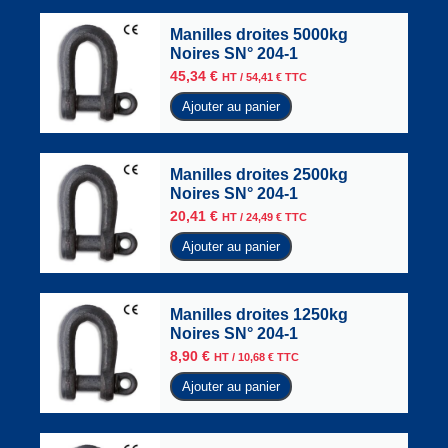
Manilles droites 5000kg
Noires SN° 204-1
45,34
€
HT /
54,41
€
TTC
Ajouter au panier
Manilles droites 2500kg
Noires SN° 204-1
20,41
€
HT /
24,49
€
TTC
Ajouter au panier
Manilles droites 1250kg
Noires SN° 204-1
8,90
€
HT /
10,68
€
TTC
Ajouter au panier