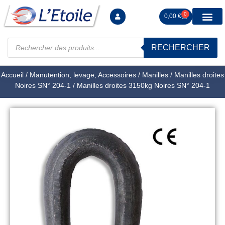
0
0,00
€
RECHERCHER
Manutention levag
Signalisation sécur
Arrimage R
Tiges filetées Ecrous et F
Tendeurs Chapes Pitons
Serrage Calage
Manoeuvres arrêts d’ax
Accueil
/
Manutention, levage, Accessoires
/
Manilles
/
Manilles droites
Noires SN° 204-1
/ Manilles droites 3150kg Noires SN° 204-1