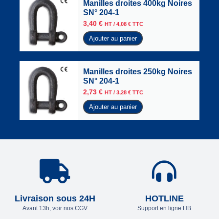
Manilles droites 400kg Noires
SN° 204-1
3,40
€
HT /
4,08
€
TTC
Ajouter au panier
Manilles droites 250kg Noires
SN° 204-1
2,73
€
HT /
3,28
€
TTC
Ajouter au panier
Livraison sous 24H
HOTLINE
Avant 13h, voir nos CGV
Support en ligne HB