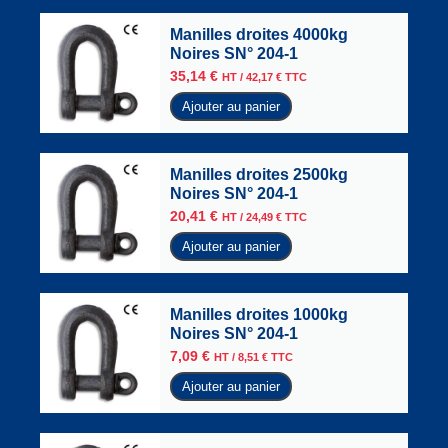
Manilles droites 4000kg
Noires SN° 204-1
35,14
€
HT /
42,17
€
TTC
Ajouter au panier
Manilles droites 2500kg
Noires SN° 204-1
20,41
€
HT /
24,49
€
TTC
Ajouter au panier
Manilles droites 1000kg
Noires SN° 204-1
7,09
€
HT /
8,51
€
TTC
Ajouter au panier