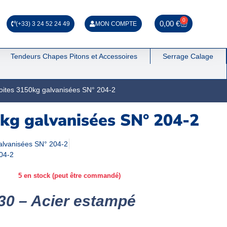
0
0,00
€
(+33) 3 24 52 24 49
MON COMPTE
Tendeurs Chapes Pitons et Accessoires
Serrage Calage
roites 3150kg galvanisées SN° 204-2
0kg galvanisées SN° 204-2
galvanisées SN° 204-2
204-2
5 en stock (peut être commandé)
30 – Acier estampé