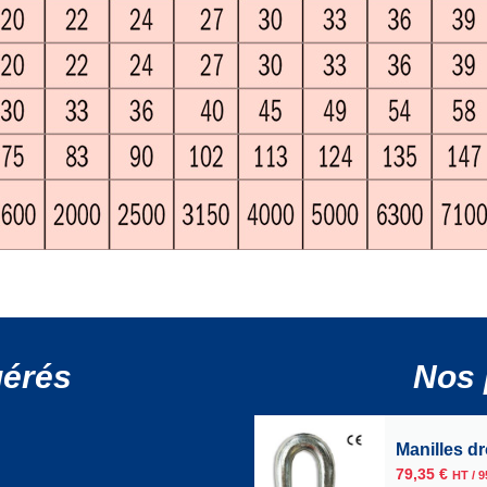
gérés
Nos 
Manilles d
79,35
€
HT /
9