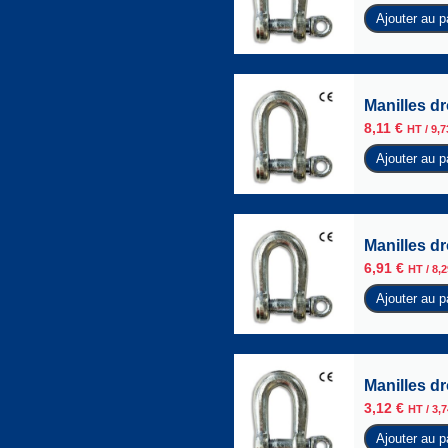
Ajouter au p
Manilles d
8,11
€
HT /
9,
Ajouter au p
Manilles d
6,91
€
HT /
8,
Ajouter au p
Manilles d
3,12
€
HT /
3,
Ajouter au p