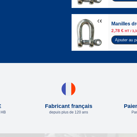
Manilles d
2,78
€
HT /
3,
Ajouter au p
E
Fabricant français
Paie
e HB
depuis plus de 120 ans
Par