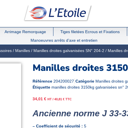
Arrimage Remorquage
Tiges filetées Ecrous et Fixations
Manoeuvres arrêts d’axe et entretien
ssoires
/
Manilles
/
Manilles droites galvanisées SN° 204-2
/ Manilles d
Manilles droites 315
Référence
204200027
Catégorie
Manilles droites 
Étiquette
manilles droites 3150kg galvanisées sn° 
34,01
€
HT /
40,81
€
TTC
Ancienne norme J 33-3
– Coefficient de sécurité :
5