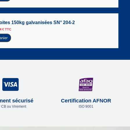
roites 150kg galvanisées SN° 204-2
34
€
TTC
anier
ment sécurisé
Certification AFNOR
 CB ou Virement
ISO 9001