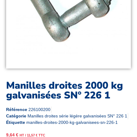
Manilles droites 2000 kg
galvanisées SN° 226 1
Référence
226100200
Catégorie
Manilles droites série légère galvanisées SN° 226 1
Étiquette
manilles-droites-2000-kg-galvanisees-sn-226-1
9,64
€
HT /
11,57
€
TTC