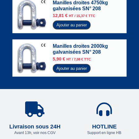
Manilles droites 4750kg
galvanisées SN° 208
12,81
€
HT /
15,37
€
TTC
Ajouter au panier
Manilles droites 2000kg
galvanisées SN° 208
5,90
€
HT /
7,08
€
TTC
Ajouter au panier
Livraison sous 24H
HOTLINE
Avant 13h, voir nos CGV
Support en ligne HB