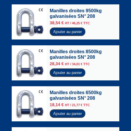
Manilles droites 9500kg
galvanisées SN° 208
38,54
€
HT /
46,25
€
TTC
Ajouter au panier
Manilles droites 8500kg
galvanisées SN° 208
28,34
€
HT /
34,01
€
TTC
Ajouter au panier
Manilles droites 6500kg
galvanisées SN° 208
18,14
€
HT /
21,77
€
TTC
Ajouter au panier