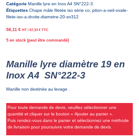
Catégorie
Manille lyre en Inox A4 SN°222-3
Étiquettes
Chape mâle filetée iso série co
,
piton-a-oeil-ovale-
filete-iso-a-droite-diametre-20-sn312
56,11
€
HT /
67,33
€
TTC
5 en stock (peut être commandé)
Manille lyre diamètre 19 en
Inox A4 SN°222-3
Manille non destinée au levage .
Pour toute demande de devis, veuillez sélectionner une
quantité et cliquer sur le bouton « Ajouter au panier ».
Puis rendez-vous dans le panier et sélectionnez une méthode
de livraison pour poursuivre votre demande de devis.