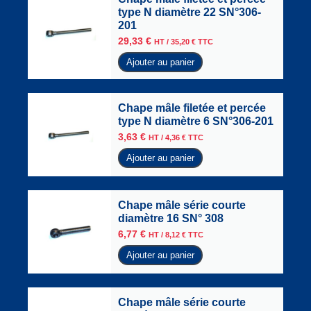
type N diamètre 22 SN°306-
201
29,33
€
HT /
35,20
€
TTC
Ajouter au panier
Chape mâle filetée et percée
type N diamètre 6 SN°306-201
3,63
€
HT /
4,36
€
TTC
Ajouter au panier
Chape mâle série courte
diamètre 16 SN° 308
6,77
€
HT /
8,12
€
TTC
Ajouter au panier
Chape mâle série courte