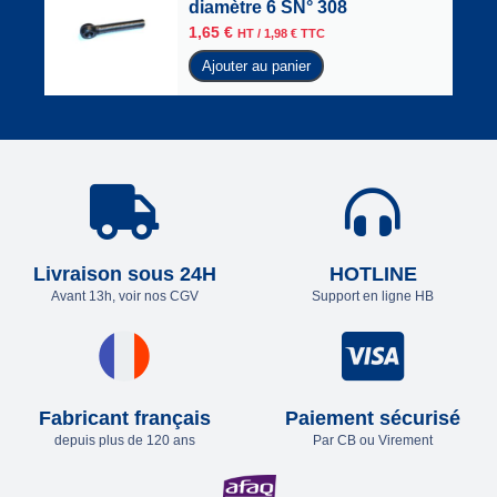
diamètre 6 SN° 308
1,65
€
HT /
1,98
€
TTC
Ajouter au panier
Livraison sous 24H
HOTLINE
Avant 13h, voir nos CGV
Support en ligne HB
Fabricant français
Paiement sécurisé
depuis plus de 120 ans
Par CB ou Virement