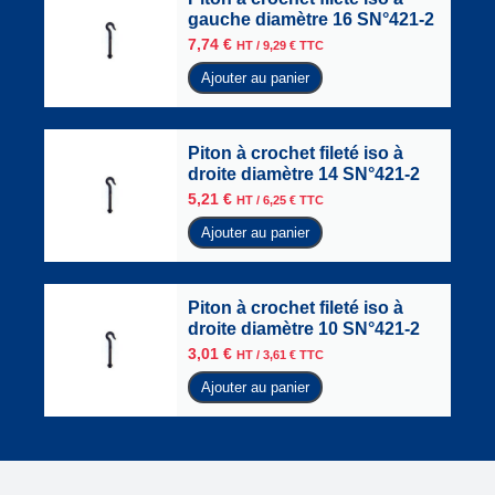
gauche diamètre 16 SN°421-2
7,74
€
HT /
9,29
€
TTC
Ajouter au panier
Piton à crochet fileté iso à
droite diamètre 14 SN°421-2
5,21
€
HT /
6,25
€
TTC
Ajouter au panier
Piton à crochet fileté iso à
droite diamètre 10 SN°421-2
3,01
€
HT /
3,61
€
TTC
Ajouter au panier