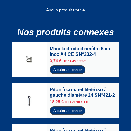
Aucun produit trouvé
Nos produits connexes
Manille droite diamètre 6 en
Inox A4 CE SN°202-4
3,74
€
HT /
4,49
€
TTC
Ajouter au panier
Piton à crochet fileté iso à
gauche diamètre 24 SN°421-2
18,25
€
HT /
21,90
€
TTC
Ajouter au panier
Piton à crochet fileté iso à