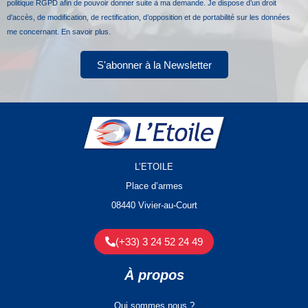
politique RGPD afin de pouvoir donner suite à ma demande. Je dispose d’un droit
d’accès, de modification, de rectification, d’opposition et de portabilité sur les données
me concernant.
En savoir plus.
S'abonner à la Newsletter
L’ETOILE
Place d’armes
08440 Vivier-au-Court
(+33) 3 24 52 24 49
À propos
Qui sommes nous ?