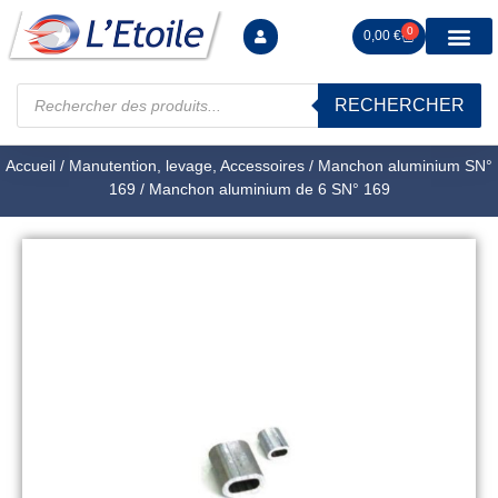
0
0,00
€
RECHERCHER
Manutention levag
Signalisation sécur
Arrimage R
Tiges filetées Ecrous et F
Tendeurs Chapes Pitons
Serrage Calage
Manoeuvres arrêts d’ax
Accueil
/
Manutention, levage, Accessoires
/
Manchon aluminium SN°
169
/ Manchon aluminium de 6 SN° 169