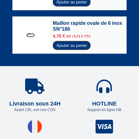
Ajouter au panier
Maillon rapide ovale de 6 inox
SN°186
4,76
€
HT /
5,71
€
TTC
Ajouter au panier
Livraison sous 24H
HOTLINE
Avant 13h, voir nos CGV
Support en ligne HB