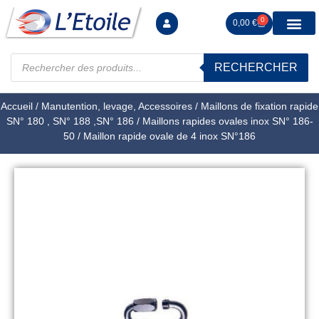
0
0,00
€
RECHERCHER
Manutention levag
Signalisation sécur
Arrimage R
Tiges filetées Ecrous et F
Tendeurs Chapes Pitons
Serrage Calage
Manoeuvres arrêts d’ax
Accueil
/
Manutention, levage, Accessoires
/
Maillons de fixation rapide
SN° 180 , SN° 188 ,SN° 186
/
Maillons rapides ovales inox SN° 186-
50
/ Maillon rapide ovale de 4 inox SN°186