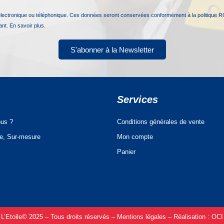
électronique ou téléphonique. Ces données seront conservées conformément à la politique R
nant.
En savoir plus.
S'abonner à la Newsletter
Services
us ?
Conditions générales de vente
ue, Sur-mesure
Mon compte
Panier
L’Etoile© 2025 – Tous droits réservés –
Mentions légales –
Réalisation :
OCI