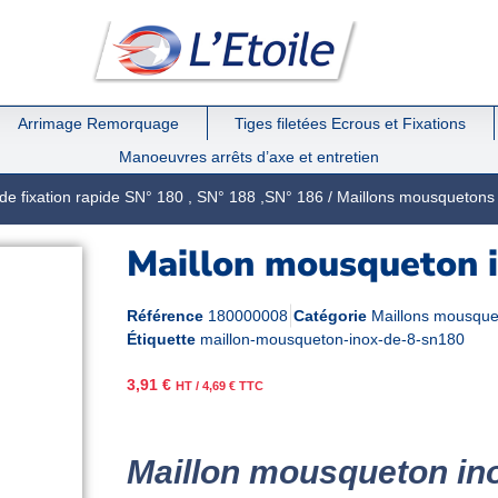
Arrimage Remorquage
Tiges filetées Ecrous et Fixations
Manoeuvres arrêts d’axe et entretien
 de fixation rapide SN° 180 , SN° 188 ,SN° 186
/
Maillons mousquetons
Maillon mousqueton 
Référence
180000008
Catégorie
Maillons mousque
Étiquette
maillon-mousqueton-inox-de-8-sn180
3,91
€
HT /
4,69
€
TTC
Maillon mousqueton in