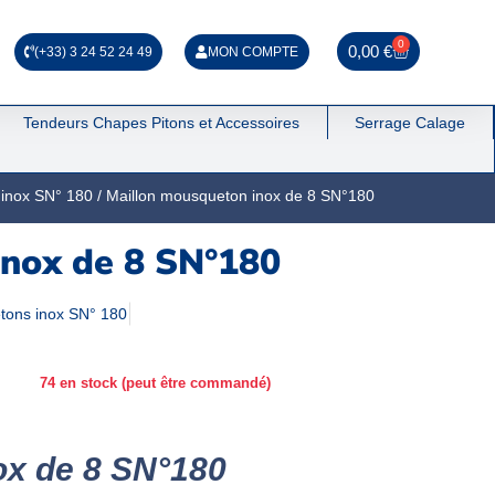
0
0,00
€
(+33) 3 24 52 24 49
MON COMPTE
Tendeurs Chapes Pitons et Accessoires
Serrage Calage
 inox SN° 180
/ Maillon mousqueton inox de 8 SN°180
inox de 8 SN°180
tons inox SN° 180
74 en stock (peut être commandé)
ox de 8 SN°180