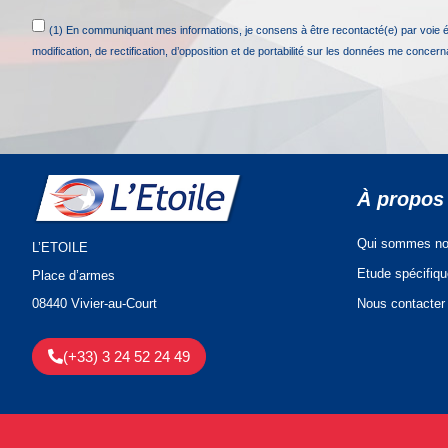
(1) En communiquant mes informations, je consens à être recontacté(e) par voie 
modification, de rectification, d’opposition et de portabilité sur les données me concer
À propos
Qui sommes no
L’ETOILE
Etude spécifiq
Place d’armes
Nous contacter
08440 Vivier-au-Court
(+33) 3 24 52 24 49