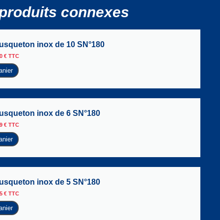
produits connexes
usqueton inox de 10 SN°180
80
€
TTC
anier
usqueton inox de 6 SN°180
39
€
TTC
anier
usqueton inox de 5 SN°180
65
€
TTC
anier