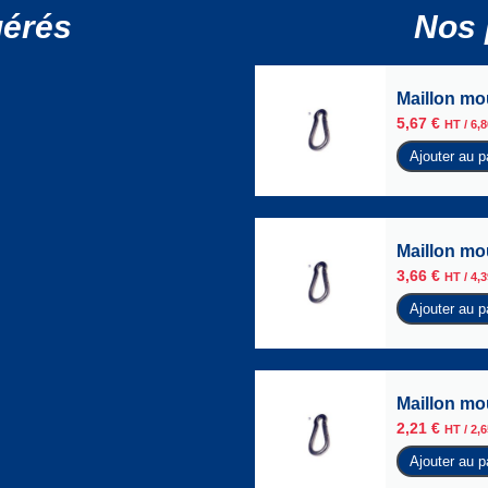
gérés
Nos 
Maillon mo
5,67
€
HT /
6,
Ajouter au p
Maillon mo
3,66
€
HT /
4,
Ajouter au p
Maillon mo
2,21
€
HT /
2,
Ajouter au p