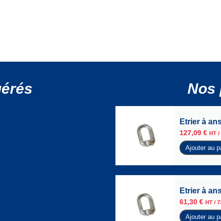
gérés
Nos 
Etrier à an
127,09
€
HT /
Ajouter au p
Etrier à an
61,30
€
HT /
7
Ajouter au p