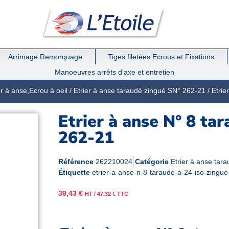
Arrimage Remorquage
Tiges filetées Ecrous et Fixations
Manoeuvres arrêts d’axe et entretien
er à anse,Ecrou à oeil
/
Etrier à anse taraudé zingué SN° 262-21
/ Etrie
Etrier à anse N° 8 ta
262-21
Référence
262210024
Catégorie
Etrier à anse tar
Étiquette
etrier-a-anse-n-8-taraude-a-24-iso-zingu
39,43
€
HT /
47,32
€
TTC