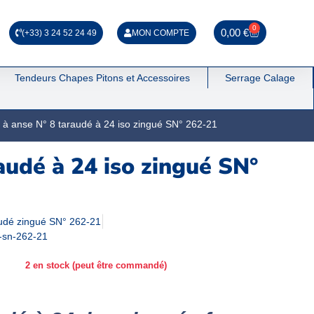
0
0,00
€
(+33) 3 24 52 24 49
MON COMPTE
Tendeurs Chapes Pitons et Accessoires
Serrage Calage
r à anse N° 8 taraudé à 24 iso zingué SN° 262-21
raudé à 24 iso zingué SN°
audé zingué SN° 262-21
e-sn-262-21
2 en stock (peut être commandé)