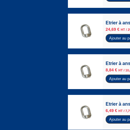
Etrier à an
24,69
€
HT /
2
Ajouter au p
Etrier à an
8,84
€
HT /
10
Ajouter au p
Etrier à an
6,49
€
HT /
7,
Ajouter au p