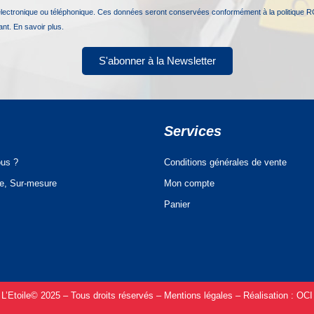
électronique ou téléphonique. Ces données seront conservées conformément à la politique R
nant.
En savoir plus.
S'abonner à la Newsletter
Services
us ?
Conditions générales de vente
ue, Sur-mesure
Mon compte
Panier
L’Etoile© 2025 – Tous droits réservés –
Mentions légales –
Réalisation :
OCI