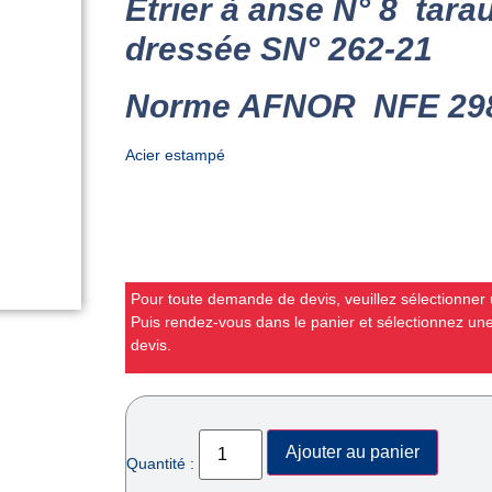
Etrier à anse N° 8 tara
dressée SN° 262-21
Norme AFNOR NFE 29
Acier estampé
Pour toute demande de devis, veuillez sélectionner u
Puis rendez-vous dans le panier et sélectionnez u
devis.
Ajouter au panier
Quantité :