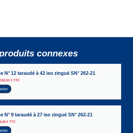
produits connexes
se N° 12 taraudé à 42 iso zingué SN° 262-21
152,51
€
TTC
anier
se N° 9 taraudé à 27 iso zingué SN° 262-21
3,56
€
TTC
anier