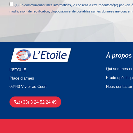
(1) En communiquant mes informations, je consens à être recontacté(e) par voie 
modification, de rectification, d’opposition et de portabilité sur les données me concer
À propos
Qui sommes no
L’ETOILE
Etude spécifiq
Place d’armes
Nous contacter
08440 Vivier-au-Court
(+33) 3 24 52 24 49