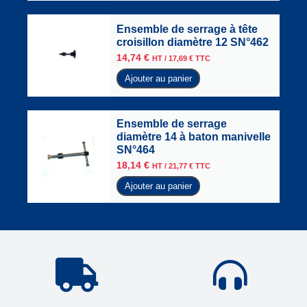
Ensemble de serrage à tête
croisillon diamètre 12 SN°462
14,74
€
HT /
17,69
€
TTC
Ajouter au panier
Ensemble de serrage
diamètre 14 à baton manivelle
SN°464
18,14
€
HT /
21,77
€
TTC
Ajouter au panier