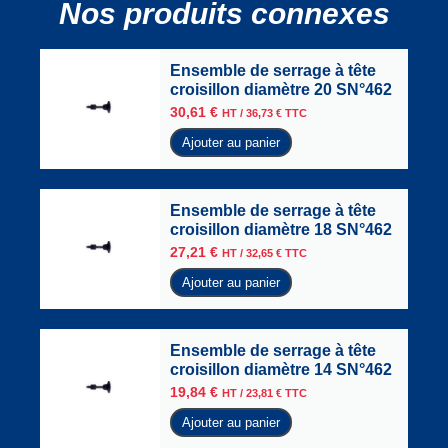
Nos produits connexes
Ensemble de serrage à tête
croisillon diamètre 20 SN°462
30,61
€
HT /
36,73
€
TTC
Ajouter au panier
Ensemble de serrage à tête
croisillon diamètre 18 SN°462
27,21
€
HT /
32,65
€
TTC
Ajouter au panier
Ensemble de serrage à tête
croisillon diamètre 14 SN°462
19,84
€
HT /
23,81
€
TTC
Ajouter au panier