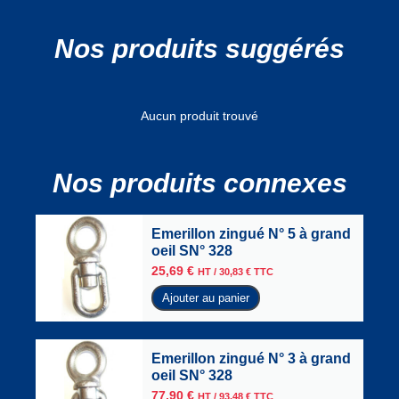
Nos produits suggérés
Aucun produit trouvé
Nos produits connexes
Emerillon zingué N° 5 à grand
oeil SN° 328
25,69
€
HT /
30,83
€
TTC
Ajouter au panier
Emerillon zingué N° 3 à grand
oeil SN° 328
77,90
€
HT /
93,48
€
TTC