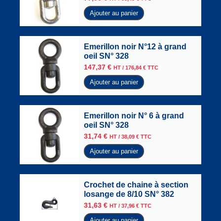
Ajouter au panier
Emerillon noir N°12 à grand
oeil SN° 328
147,37
€
HT /
176,84
€
TTC
Ajouter au panier
Emerillon noir N° 6 à grand
oeil SN° 328
31,74
€
HT /
38,09
€
TTC
Ajouter au panier
Crochet de chaine à section
losange de 8/10 SN° 382
31,63
€
HT /
37,96
€
TTC
Ajouter au panier