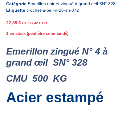
Catégorie
Emerillon noir et zingué à grand oeil SN° 328
Étiquette
crochet-a-oeil-n-26-sn-372
22,85
€
HT /
27,42
€
TTC
1 en stock (peut être commandé)
Emerillon zingué N° 4 à
grand œil SN° 328
CMU 500 KG
Acier estampé