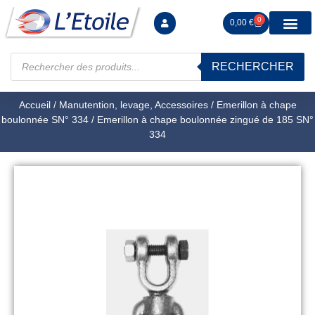
0
0,00
€
RECHERCHER
Manutention levag
Signalisation sécur
Arrimage R
Tiges filetées Ecrous et F
Tendeurs Chapes Pitons
Serrage Calage
Manoeuvres arrêts d’ax
Accueil
/
Manutention, levage, Accessoires
/
Emerillon à chape
boulonnée SN° 334
/ Emerillon à chape boulonnée zingué de 185 SN°
334