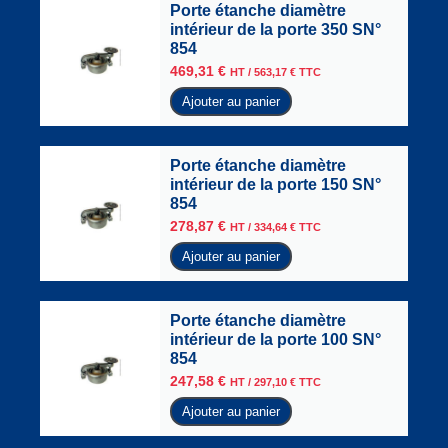
Porte étanche diamètre
intérieur de la porte 350 SN°
854
469,31
€
HT /
563,17
€
TTC
Ajouter au panier
Porte étanche diamètre
intérieur de la porte 150 SN°
854
278,87
€
HT /
334,64
€
TTC
Ajouter au panier
Porte étanche diamètre
intérieur de la porte 100 SN°
854
247,58
€
HT /
297,10
€
TTC
Ajouter au panier