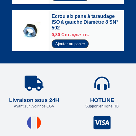
Ecrou six pans à taraudage
ISO à gauche Diamètre 8 SN°
502
0,80
€
HT /
0,96
€
TTC
Ajouter au panier
Livraison sous 24H
HOTLINE
Avant 13h, voir nos CGV
Support en ligne HB