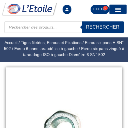
0
0,00
€
RECHERCHER
Manutention levag
Signalisation sécur
Arrimage R
Tiges filetées Ecrous et F
Tendeurs Chapes Pitons
Serrage Calage
Manoeuvres arrêts d’ax
Accueil
/
Tiges filetées, Ecrous et Fixations
/
Ecrou six pans H SN°
502
/
Ecrou 6 pans taraudé iso à gauche
/ Ecrou six pans zingué à
taraudage ISO à gauche Diamètre 6 SN° 502