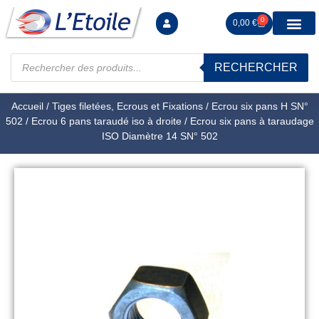
0
0,00
€
RECHERCHER
Manutention levag
Signalisation sécur
Arrimage R
Tiges filetées Ecrous et F
Tendeurs Chapes Pitons
Serrage Calage
Manoeuvres arrêts d’ax
Accueil
/
Tiges filetées, Ecrous et Fixations
/
Ecrou six pans H SN°
502
/
Ecrou 6 pans taraudé iso à droite
/ Ecrou six pans à taraudage
ISO Diamètre 14 SN° 502