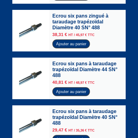
Ecrou six pans zingué à
taraudage trapézoïdal
Diamètre 40 SN° 488
38,31
€
HT /
45,97
€
TTC
Ajouter au panier
Ecrou six pans à taraudage
trapézoïdal Diamètre 44 SN°
488
40,81
€
HT /
48,97
€
TTC
Ajouter au panier
Ecrou six pans à taraudage
trapézoïdal Diamètre 40 SN°
488
29,47
€
HT /
35,36
€
TTC