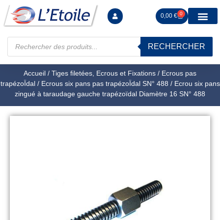
0
0,00
€
RECHERCHER
Manutention levag
Signalisation sécur
Arrimage R
Tiges filetées Ecrous et F
Tendeurs Chapes Pitons
Serrage Calage
Manoeuvres arrêts d’ax
Accueil
/
Tiges filetées, Ecrous et Fixations
/
Ecrous pas
trapézoÏdal
/
Ecrous six pans pas trapézoÏdal SN° 488
/ Ecrou six pans
zingué à taraudage gauche trapézoïdal Diamètre 16 SN° 488