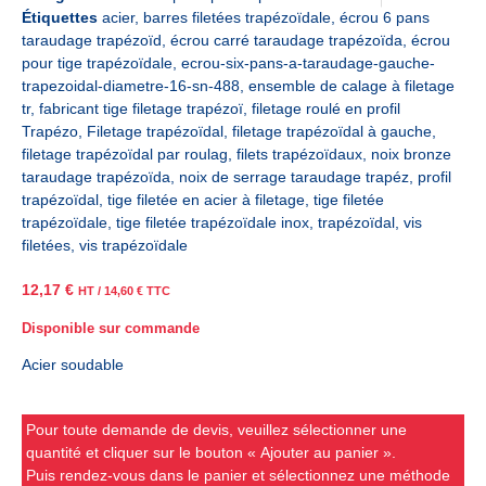
Étiquettes
acier
,
barres filetées trapézoïdale
,
écrou 6 pans
taraudage trapézoïd
,
écrou carré taraudage trapézoïda
,
écrou
pour tige trapézoïdale
,
ecrou-six-pans-a-taraudage-gauche-
trapezoidal-diametre-16-sn-488
,
ensemble de calage à filetage
tr
,
fabricant tige filetage trapézoï
,
filetage roulé en profil
Trapézo
,
Filetage trapézoïdal
,
filetage trapézoïdal à gauche
,
filetage trapézoïdal par roulag
,
filets trapézoïdaux
,
noix bronze
taraudage trapézoïda
,
noix de serrage taraudage trapéz
,
profil
trapézoïdal
,
tige filetée en acier à filetage
,
tige filetée
trapézoïdale
,
tige filetée trapézoïdale inox
,
trapézoïdal
,
vis
filetées
,
vis trapézoïdale
12,17
€
HT /
14,60
€
TTC
Disponible sur commande
Acier soudable
Pour toute demande de devis, veuillez sélectionner une
quantité et cliquer sur le bouton « Ajouter au panier ».
Puis rendez-vous dans le panier et sélectionnez une méthode