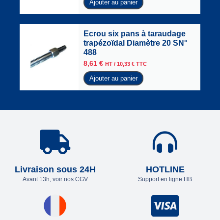
Ajouter au panier
Ecrou six pans à taraudage
trapézoïdal Diamètre 20 SN°
488
8,61
€
HT /
10,33
€
TTC
Ajouter au panier
Livraison sous 24H
HOTLINE
Avant 13h, voir nos CGV
Support en ligne HB