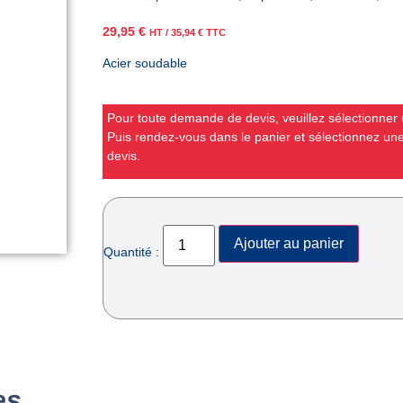
29,95
€
HT /
35,94
€
TTC
Acier soudable
Pour toute demande de devis, veuillez sélectionner u
Puis rendez-vous dans le panier et sélectionnez u
devis.
Ajouter au panier
Quantité :
es