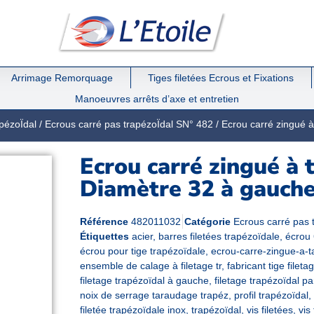
Arrimage Remorquage
Tiges filetées Ecrous et Fixations
Manoeuvres arrêts d’axe et entretien
pézoÏdal
/
Ecrous carré pas trapézoÏdal SN° 482
/ Ecrou carré zingué 
Ecrou carré zingué à 
Diamètre 32 à gauch
Référence
482011032
Catégorie
Ecrous carré pas 
Étiquettes
acier
,
barres filetées trapézoïdale
,
écrou 
écrou pour tige trapézoïdale
,
ecrou-carre-zingue-a-
ensemble de calage à filetage tr
,
fabricant tige fileta
filetage trapézoïdal à gauche
,
filetage trapézoïdal pa
noix de serrage taraudage trapéz
,
profil trapézoïdal
,
filetée trapézoïdale inox
,
trapézoïdal
,
vis filetées
,
vis