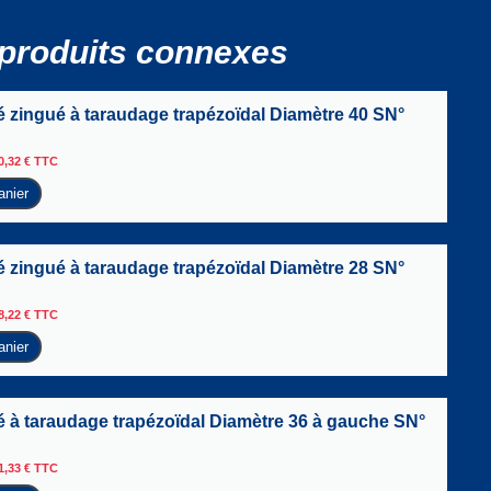
produits connexes
é zingué à taraudage trapézoïdal Diamètre 40 SN°
0,32
€
TTC
anier
é zingué à taraudage trapézoïdal Diamètre 28 SN°
8,22
€
TTC
anier
é à taraudage trapézoïdal Diamètre 36 à gauche SN°
1,33
€
TTC