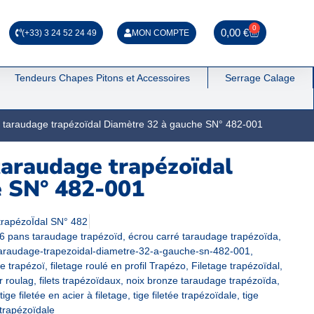
0
0,00
€
(+33) 3 24 52 24 49
MON COMPTE
Tendeurs Chapes Pitons et Accessoires
Serrage Calage
à taraudage trapézoïdal Diamètre 32 à gauche SN° 482-001
taraudage trapézoïdal
e SN° 482-001
trapézoÏdal SN° 482
6 pans taraudage trapézoïd
,
écrou carré taraudage trapézoïda
,
taraudage-trapezoidal-diametre-32-a-gauche-sn-482-001
,
ge trapézoï
,
filetage roulé en profil Trapézo
,
Filetage trapézoïdal
,
r roulag
,
filets trapézoïdaux
,
noix bronze taraudage trapézoïda
,
tige filetée en acier à filetage
,
tige filetée trapézoïdale
,
tige
 trapézoïdale