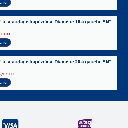
anier
é à taraudage trapézoïdal Diamètre 16 à gauche SN°
,00
€
TTC
anier
é à taraudage trapézoïdal Diamètre 20 à gauche SN°
2,96
€
TTC
anier