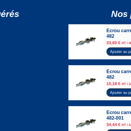
gérés
Nos 
Ecrou carr
482
33,60
€
HT /
4
Ajouter au p
Ecrou carr
482
15,18
€
HT /
1
Ajouter au p
Ecrou carr
482-001
34,44
€
HT /
4