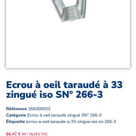
Ecrou à oeil taraudé à 33
zingué iso SN° 266-3
Référence
266300033
Catégorie
Ecrou à oeil taraudé zingué SN° 266-3
Étiquette
ecrou-a-oeil-taraude-a-33-zingue-iso-sn-266-3
66,47
€
HT /
79,76
€
TTC