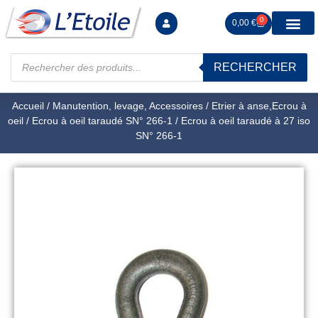
0
0,00
€
RECHERCHER
Manutention levag
Signalisation sécur
Arrimage R
Tiges filetées Ecrous et F
Tendeurs Chapes Pitons
Serrage Calage
Manoeuvres arrêts d’ax
Accueil
/
Manutention, levage, Accessoires
/
Etrier à anse,Ecrou à
oeil
/
Ecrou à oeil taraudé SN° 266-1
/ Ecrou à oeil taraudé à 27 iso
SN° 266-1