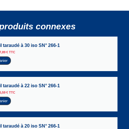
produits connexes
l taraudé à 30 iso SN° 266-1
7,89
€
TTC
anier
l taraudé à 22 iso SN° 266-1
6,59
€
TTC
anier
l taraudé à 20 iso SN° 266-1