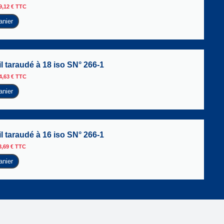
9,12
€
TTC
anier
l taraudé à 18 iso SN° 266-1
4,63
€
TTC
anier
l taraudé à 16 iso SN° 266-1
3,69
€
TTC
anier