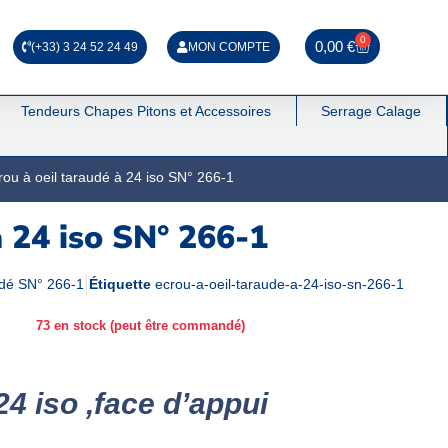
0
0,00
€
(+33) 3 24 52 24 49
MON COMPTE
Tendeurs Chapes Pitons et Accessoires
Serrage Calage
rou à oeil taraudé à 24 iso SN° 266-1
à 24 iso SN° 266-1
udé SN° 266-1
Étiquette
ecrou-a-oeil-taraude-a-24-iso-sn-266-1
73 en stock (peut être commandé)
24 iso ,face d’appui