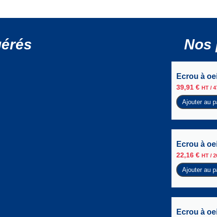
gérés
Nos 
Ecrou à oei
39,91
€
HT /
4
Ajouter au p
Ecrou à oei
22,16
€
HT /
2
Ajouter au p
Ecrou à oei