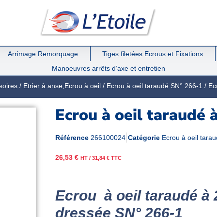
Arrimage Remorquage
Tiges filetées Ecrous et Fixations
Manoeuvres arrêts d’axe et entretien
soires
/
Etrier à anse,Ecrou à oeil
/
Ecrou à oeil taraudé SN° 266-1
/ Ec
Ecrou à oeil taraudé 
Référence
266100024
Catégorie
Ecrou à oeil tara
26,53
€
HT /
31,84
€
TTC
Ecrou à oeil taraudé à 
dressée SN° 266-1