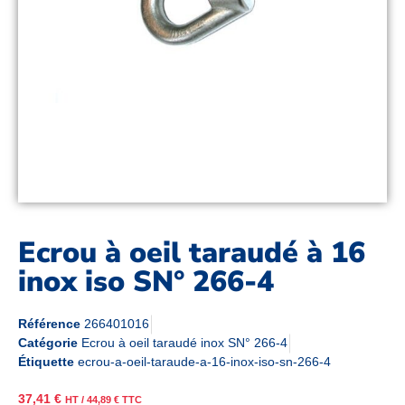
Ecrou à oeil taraudé à 16
inox iso SN° 266-4
Référence
266401016
Catégorie
Ecrou à oeil taraudé inox SN° 266-4
Étiquette
ecrou-a-oeil-taraude-a-16-inox-iso-sn-266-4
37,41
€
HT /
44,89
€
TTC