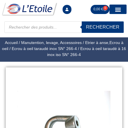
0
0,00
€
RECHERCHER
Manutention levag
Signalisation sécur
Arrimage R
Tiges filetées Ecrous et F
Tendeurs Chapes Pitons
Serrage Calage
Manoeuvres arrêts d’ax
Accueil
/
Manutention, levage, Accessoires
/
Etrier à anse,Ecrou à
oeil
/
Ecrou à oeil taraudé inox SN° 266-4
/ Ecrou à oeil taraudé à 16
inox iso SN° 266-4