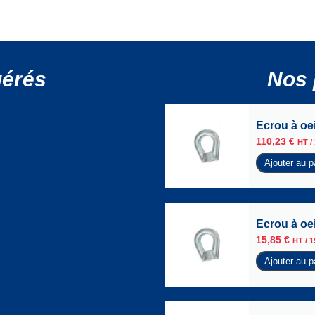
gérés
Nos 
Ecrou à oei
110,23
€
HT /
Ajouter au p
Ecrou à oei
15,85
€
HT /
1
Ajouter au p