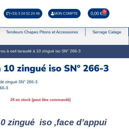
0
0,00
€
(+33) 3 24 52 24 49
MON COMPTE
Tendeurs Chapes Pitons et Accessoires
Serrage Calage
rou à oeil taraudé à 10 zingué iso SN° 266-3
à 10 zingué iso SN° 266-3
udé zingué SN° 266-3
266-3
24 en stock (peut être commandé)
10 zingué iso ,face d’appui