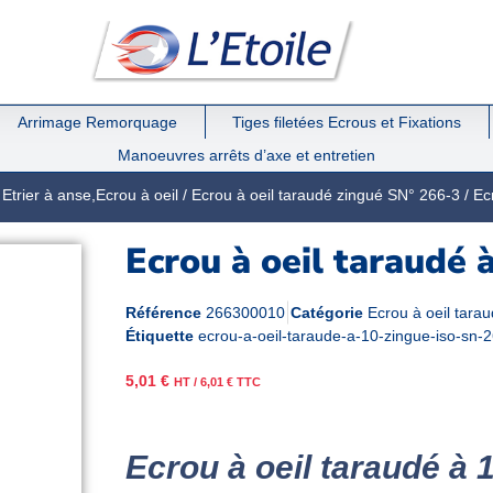
Arrimage Remorquage
Tiges filetées Ecrous et Fixations
Manoeuvres arrêts d’axe et entretien
/
Etrier à anse,Ecrou à oeil
/
Ecrou à oeil taraudé zingué SN° 266-3
/ Ec
Ecrou à oeil taraudé 
Référence
266300010
Catégorie
Ecrou à oeil tara
Étiquette
ecrou-a-oeil-taraude-a-10-zingue-iso-sn-
5,01
€
HT /
6,01
€
TTC
Ecrou à oeil taraudé à 