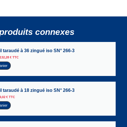
produits connexes
l taraudé à 36 zingué iso SN° 266-3
132,28
€
TTC
anier
l taraudé à 18 zingué iso SN° 266-3
9,02
€
TTC
anier