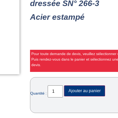
dressée SN° 266-3
Acier estampé
Pour toute demande de devis, veuillez sélectionner u
Puis rendez-vous dans le panier et sélectionnez u
devis.
Ajouter au panier
Quantité :