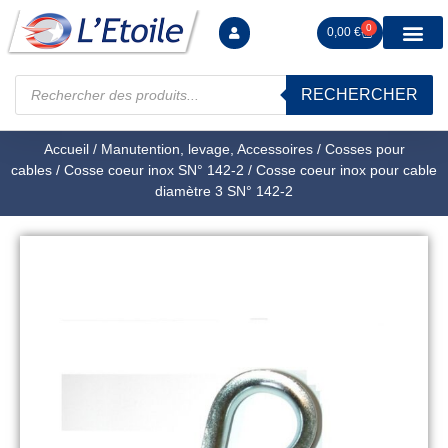
0
0,00
€
RECHERCHER
Manutention levag
Signalisation sécur
Arrimage R
Tiges filetées Ecrous et F
Tendeurs Chapes Pitons
Serrage Calage
Manoeuvres arrêts d’ax
Accueil
/
Manutention, levage, Accessoires
/
Cosses pour
cables
/
Cosse coeur inox SN° 142-2
/ Cosse coeur inox pour cable
diamètre 3 SN° 142-2