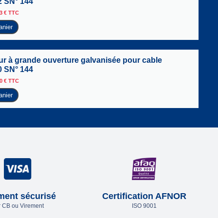
2 SN° 144
13
€
TTC
anier
r à grande ouverture galvanisée pour cable
0 SN° 144
70
€
TTC
anier
ment sécurisé
Certification AFNOR
 CB ou Virement
ISO 9001