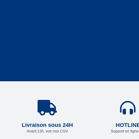
Livraison sous 24H
HOTLIN
Avant 13h, voir nos CGV
Support en lign