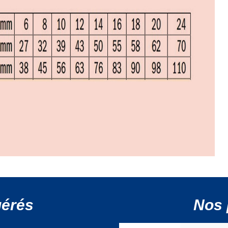
gérés
Nos 