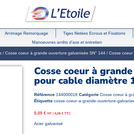
Arrimage Remorquage
Tiges filetées Ecrous et Fixations
Manoeuvres arrêts d’axe et entretien
s
/
Cosse coeur à grande ouverture galvanisée SN° 144
/ Cosse coeur 
Cosse coeur à grande
pour cable diamètre 
Référence
144000018
Catégorie
Cosse coeur à gr
Étiquette
cosse-coeur-a-grande-ouverture-galvanis
5,05
€
HT /
6,06
€
TTC
Acier galvanisé