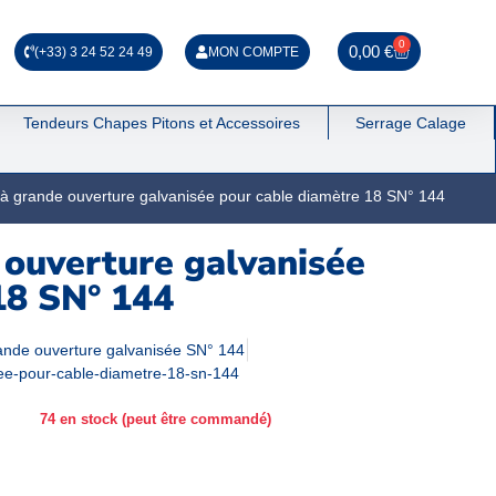
0
0,00
€
(+33) 3 24 52 24 49
MON COMPTE
Tendeurs Chapes Pitons et Accessoires
Serrage Calage
à grande ouverture galvanisée pour cable diamètre 18 SN° 144
 ouverture galvanisée
18 SN° 144
ande ouverture galvanisée SN° 144
ee-pour-cable-diametre-18-sn-144
74 en stock (peut être commandé)