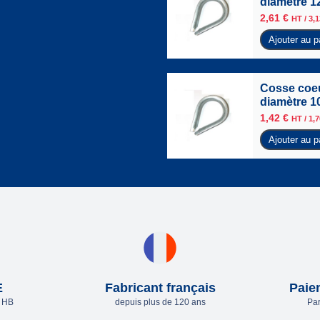
diamètre 1
2,61
€
HT /
3,
Ajouter au p
Cosse coeu
diamètre 1
1,42
€
HT /
1,
Ajouter au p
E
Fabricant français
Paie
e HB
depuis plus de 120 ans
Par