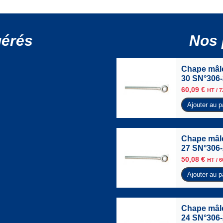
gérés
Nos 
Chape mâle
30 SN°306
60,09
€
HT /
7
Ajouter au p
Chape mâle
27 SN°306
50,08
€
HT /
6
Ajouter au p
Chape mâle
24 SN°306