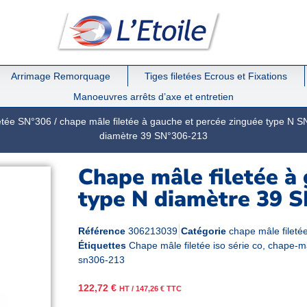
Arrimage Remorquage
Tiges filetées Ecrous et Fixations
Manoeuvres arrêts d’axe et entretien
etée SN°306
/
chape mâle filetée à gauche et percée zinguée type N 
diamètre 39 SN°306-213
Chape mâle filetée à
type N diamètre 39 
Référence
306213039
Catégorie
chape mâle fileté
Étiquettes
Chape mâle filetée iso série co
,
chape-ma
sn306-213
122,72
€
HT /
147,26
€
TTC