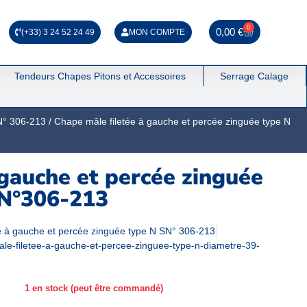
0
0,00
€
(+33) 3 24 52 24 49
MON COMPTE
Tendeurs Chapes Pitons et Accessoires
Serrage Calage
SN° 306-213
/ Chape mâle filetée à gauche et percée zinguée type N
 gauche et percée zinguée
SN°306-213
e à gauche et percée zinguée type N SN° 306-213
le-filetee-a-gauche-et-percee-zinguee-type-n-diametre-39-
1 en stock (peut être commandé)