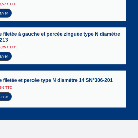
7,57
€
TTC
anier
 filetée à gauche et percée zinguée type N diamètre
-213
5,25
€
TTC
anier
 filetée et percée type N diamètre 14 SN°306-201
38
€
TTC
anier