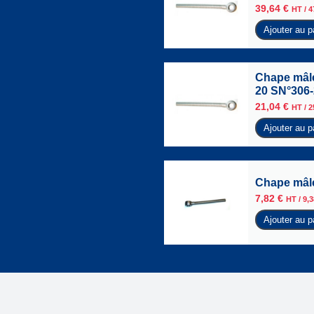
39,64
€
HT /
4
Ajouter au p
Chape mâle
20 SN°306
21,04
€
HT /
2
Ajouter au p
Chape mâle
7,82
€
HT /
9,
Ajouter au p