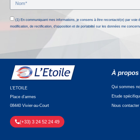
(1) En communiquant mes informations, je consens à être recontacté(e) par voie 
modification, de rectification, d’opposition et de portabilité sur les données me concer
À propos
Qui sommes no
L’ETOILE
Etude spécifiq
Place d’armes
Nous contacter
08440 Vivier-au-Court
(+33) 3 24 52 24 49