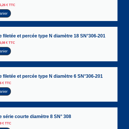
6,26
€
TTC
anier
 filetée et percée type N diamètre 18 SN°306-201
4,08
€
TTC
anier
 filetée et percée type N diamètre 6 SN°306-201
36
€
TTC
anier
 série courte diamètre 8 SN° 308
59
€
TTC