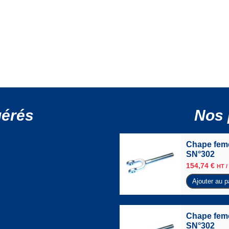
gérés
Nos 
Chape femel
SN°302
154,74
€
HT /
Ajouter au p
Chape femel
SN°302