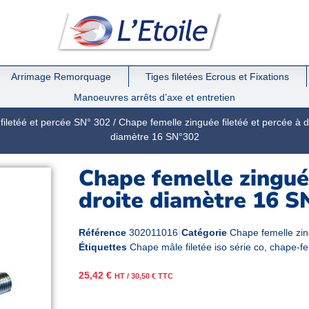
Arrimage Remorquage
Tiges filetées Ecrous et Fixations
Manoeuvres arrêts d’axe et entretien
filetéé et percée SN° 302
/
Chape femelle zinguée filetéé et percée à 
diamètre 16 SN°302
Chape femelle zinguée
droite diamètre 16 S
Référence
302011016
Catégorie
Chape femelle zin
Étiquettes
Chape mâle filetée iso série co
,
chape-fe
25,42
€
HT /
30,50
€
TTC