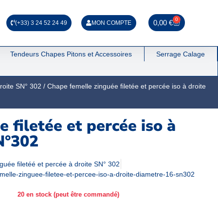
0
0,00
€
(+33) 3 24 52 24 49
MON COMPTE
Tendeurs Chapes Pitons et Accessoires
Serrage Calage
droite SN° 302
/ Chape femelle zinguée filetée et percée iso à droite
 filetée et percée iso à
N°302
guée filetéé et percée à droite SN° 302
melle-zinguee-filetee-et-percee-iso-a-droite-diametre-16-sn302
20 en stock (peut être commandé)