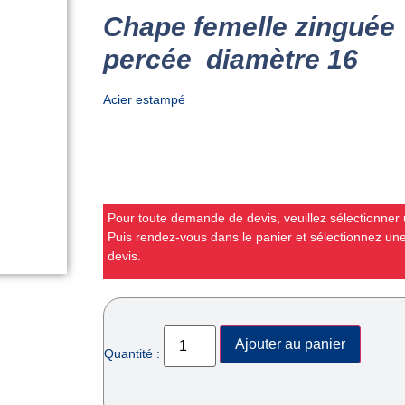
Chape femelle zinguée f
percée diamètre 16
Acier estampé
Pour toute demande de devis, veuillez sélectionner u
Puis rendez-vous dans le panier et sélectionnez u
devis.
Ajouter au panier
Quantité :