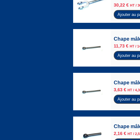
30,22
€
HT /
3
Ajouter au p
Chape mâle
11,73
€
HT /
1
Ajouter au p
Chape mâle
3,63
€
HT /
4,
Ajouter au p
Chape mâle
2,16
€
HT /
2,