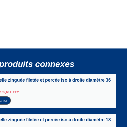
produits connexes
le zinguée filetée et percée iso à droite diamètre 36
185,69
€
TTC
anier
le zinguée filetée et percée iso à droite diamètre 18