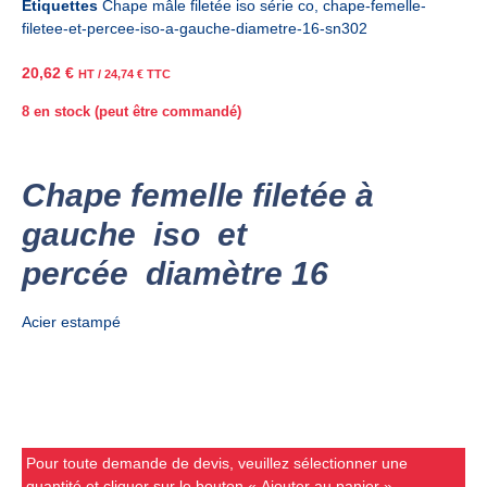
Étiquettes
Chape mâle filetée iso série co
,
chape-femelle-
filetee-et-percee-iso-a-gauche-diametre-16-sn302
20,62
€
HT /
24,74
€
TTC
8 en stock (peut être commandé)
Chape femelle filetée à
gauche iso et
percée diamètre 16
Acier estampé
Pour toute demande de devis, veuillez sélectionner une
quantité et cliquer sur le bouton « Ajouter au panier ».