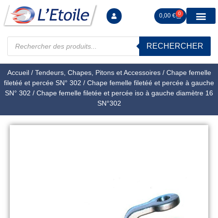
0
0,00
€
RECHERCHER
Manutention levag
Signalisation sécur
Arrimage R
Tiges filetées Ecrous et F
Tendeurs Chapes Pitons
Serrage Calage
Manoeuvres arrêts d’ax
Accueil
/
Tendeurs, Chapes, Pitons et Accessoires
/
Chape femelle
filetéé et percée SN° 302
/
Chape femelle filetéé et percée à gauche
SN° 302
/ Chape femelle filetée et percée iso à gauche diamètre 16
SN°302