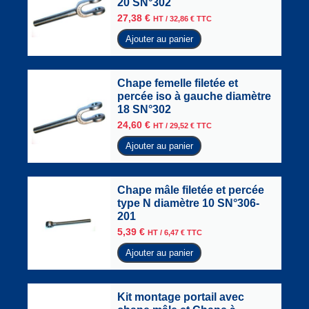
20 SN°302
27,38
€
HT /
32,86
€
TTC
Ajouter au panier
Chape femelle filetée et
percée iso à gauche diamètre
18 SN°302
24,60
€
HT /
29,52
€
TTC
Ajouter au panier
Chape mâle filetée et percée
type N diamètre 10 SN°306-
201
5,39
€
HT /
6,47
€
TTC
Ajouter au panier
Kit montage portail avec