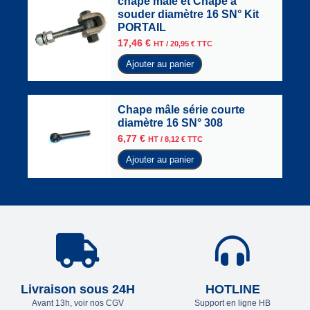
chape mâle et Chape à
souder diamètre 16 SN° Kit
PORTAIL
17,46
€
HT /
20,95
€
TTC
Ajouter au panier
Chape mâle série courte
diamètre 16 SN° 308
6,77
€
HT /
8,12
€
TTC
Ajouter au panier
Livraison sous 24H
HOTLINE
Avant 13h, voir nos CGV
Support en ligne HB