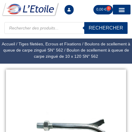
0
0,00
€
RECHERCHER
Manutention levag
Signalisation sécur
Arrimage R
Tiges filetées Ecrous et F
Tendeurs Chapes Pitons
Serrage Calage
Manoeuvres arrêts d’ax
Accueil
/
Tiges filetées, Ecrous et Fixations
/
Boulons de scellement à
queue de carpe zingué SN° 562
/ Boulon de scellement à queue de
carpe zingué de 10 x 120 SN° 562