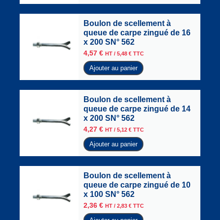
Boulon de scellement à
queue de carpe zingué de 16
x 200 SN° 562
4,57
€
HT /
5,48
€
TTC
Ajouter au panier
Boulon de scellement à
queue de carpe zingué de 14
x 200 SN° 562
4,27
€
HT /
5,12
€
TTC
Ajouter au panier
Boulon de scellement à
queue de carpe zingué de 10
x 100 SN° 562
2,36
€
HT /
2,83
€
TTC