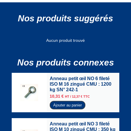
Nos produits suggérés
Aucun produit trouvé
Nos produits connexes
Anneau petit œil NO 6 fileté
ISO M 16 zingué CMU : 1200
kg SN° 242-1
10,31
€
HT /
12,37
€
TTC
Ajouter au panier
Anneau petit œil NO 3 fileté
ISO M 10 zingué CMU : 350 kg