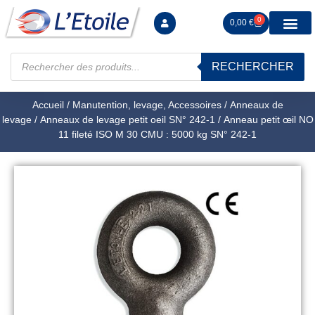
0
0,00
€
RECHERCHER
Manutention levag
Signalisation sécur
Arrimage R
Tiges filetées Ecrous et F
Tendeurs Chapes Pitons
Serrage Calage
Manoeuvres arrêts d’ax
Accueil
/
Manutention, levage, Accessoires
/
Anneaux de
levage
/
Anneaux de levage petit oeil SN° 242-1
/ Anneau petit œil NO
11 fileté ISO M 30 CMU : 5000 kg SN° 242-1