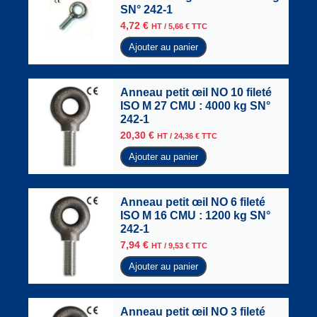
SN° 242-1
4,72
€
HT /
5,66
€
TTC
Ajouter au panier
Anneau petit œil NO 10 fileté
ISO M 27 CMU : 4000 kg SN°
242-1
20,30
€
HT /
24,36
€
TTC
Ajouter au panier
Anneau petit œil NO 6 fileté
ISO M 16 CMU : 1200 kg SN°
242-1
7,94
€
HT /
9,53
€
TTC
Ajouter au panier
Anneau petit œil NO 3 fileté