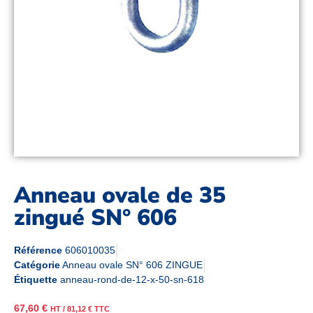
Anneau ovale de 35
zingué SN° 606
Référence
606010035
Catégorie
Anneau ovale SN° 606 ZINGUE
Étiquette
anneau-rond-de-12-x-50-sn-618
67,60
€
HT /
81,12
€
TTC