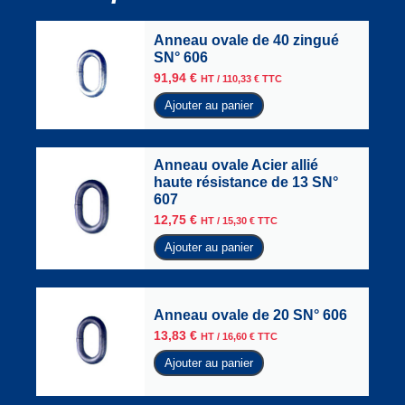
Anneau ovale de 40 zingué
SN° 606
91,94
€
HT /
110,33
€
TTC
Ajouter au panier
Anneau ovale Acier allié
haute résistance de 13 SN°
607
12,75
€
HT /
15,30
€
TTC
Ajouter au panier
Anneau ovale de 20 SN° 606
13,83
€
HT /
16,60
€
TTC
Ajouter au panier