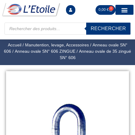
0
0,00
€
RECHERCHER
Manutention levag
Signalisation sécur
Arrimage R
Tiges filetées Ecrous et F
Tendeurs Chapes Pitons
Serrage Calage
Manoeuvres arrêts d’ax
Accueil
/
Manutention, levage, Accessoires
/
Anneau ovale SN°
606
/
Anneau ovale SN° 606 ZINGUE
/ Anneau ovale de 35 zingué
SN° 606