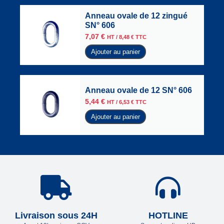
Anneau ovale de 12 zingué
SN° 606
7,07
€
HT /
8,48
€
TTC
Ajouter au panier
Anneau ovale de 12 SN° 606
5,44
€
HT /
6,53
€
TTC
Ajouter au panier
Livraison sous 24H
HOTLINE