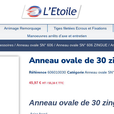
Arrimage Remorquage
Tiges filetées Ecrous et Fixations
Manoeuvres arrêts d’axe et entretien
essoires
/
Anneau ovale SN° 606
/
Anneau ovale SN° 606 ZINGUE
/ A
Anneau ovale de 30 z
Référence
606010030
Catégorie
Anneau ovale SN
45,97
€
HT /
55,16
€
TTC
Anneau ovale de 30 zi
Acier forgé