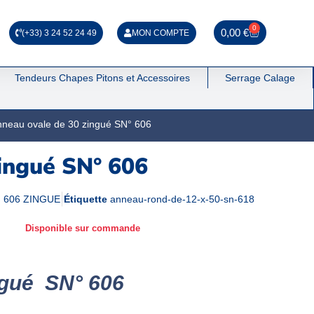
0
0,00
€
(+33) 3 24 52 24 49
MON COMPTE
Tendeurs Chapes Pitons et Accessoires
Serrage Calage
nneau ovale de 30 zingué SN° 606
ingué SN° 606
° 606 ZINGUE
Étiquette
anneau-rond-de-12-x-50-sn-618
Disponible sur commande
ngué SN° 606