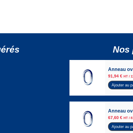
gérés
Nos 
Anneau ova
91,94
€
HT /
1
Ajouter au p
Anneau ova
67,60
€
HT /
8
Ajouter au p