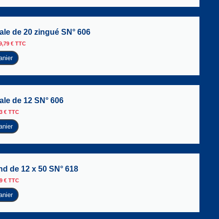
le de 20 zingué SN° 606
9,79
€
TTC
anier
le de 12 SN° 606
53
€
TTC
anier
d de 12 x 50 SN° 618
49
€
TTC
anier