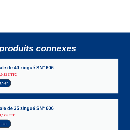
produits connexes
le de 40 zingué SN° 606
10,33
€
TTC
anier
le de 35 zingué SN° 606
1,12
€
TTC
anier