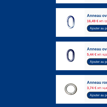
Anneau ova
16,49
€
HT /
1
Ajouter au p
Anneau ova
5,44
€
HT /
6,
Ajouter au p
Anneau ron
3,74
€
HT /
4,
Ajouter au p