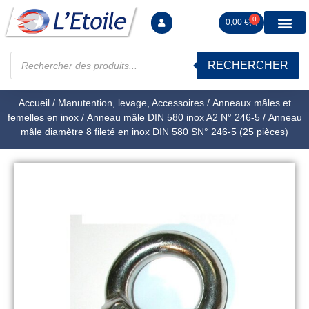
0
0,00
€
RECHERCHER
Manutention levag
Signalisation sécur
Arrimage R
Tiges filetées Ecrous et F
Tendeurs Chapes Pitons
Serrage Calage
Manoeuvres arrêts d’ax
Accueil
/
Manutention, levage, Accessoires
/
Anneaux mâles et
femelles en inox
/
Anneau mâle DIN 580 inox A2 N° 246-5
/ Anneau
mâle diamètre 8 fileté en inox DIN 580 SN° 246-5 (25 pièces)