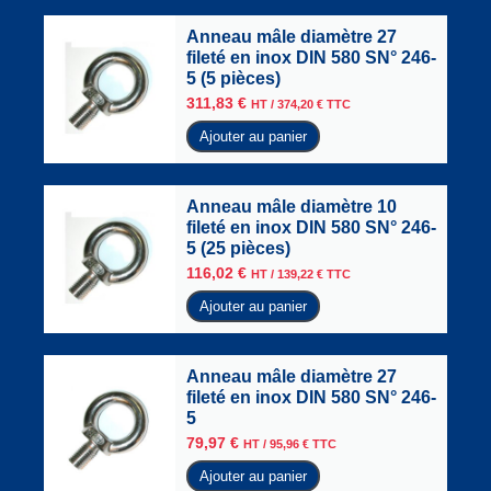
Anneau mâle diamètre 27
fileté en inox DIN 580 SN° 246-
5 (5 pièces)
311,83
€
HT /
374,20
€
TTC
Ajouter au panier
Anneau mâle diamètre 10
fileté en inox DIN 580 SN° 246-
5 (25 pièces)
116,02
€
HT /
139,22
€
TTC
Ajouter au panier
Anneau mâle diamètre 27
fileté en inox DIN 580 SN° 246-
5
79,97
€
HT /
95,96
€
TTC
Ajouter au panier