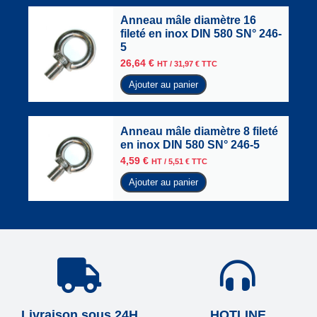
Anneau mâle diamètre 16
fileté en inox DIN 580 SN° 246-
5
26,64
€
HT /
31,97
€
TTC
Ajouter au panier
Anneau mâle diamètre 8 fileté
en inox DIN 580 SN° 246-5
4,59
€
HT /
5,51
€
TTC
Ajouter au panier
Livraison sous 24H
HOTLINE