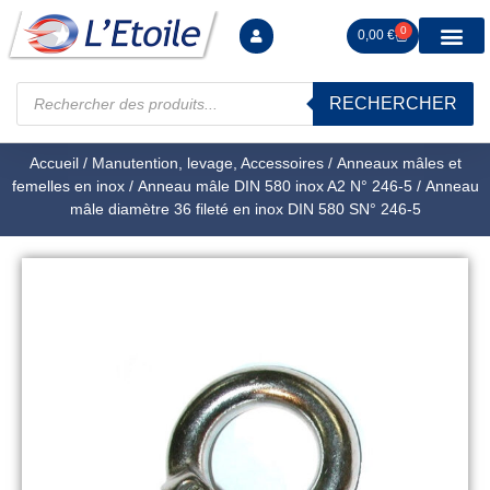
0
0,00
€
RECHERCHER
Manutention levag
Signalisation sécur
Arrimage R
Tiges filetées Ecrous et F
Tendeurs Chapes Pitons
Serrage Calage
Manoeuvres arrêts d’ax
Accueil
/
Manutention, levage, Accessoires
/
Anneaux mâles et
femelles en inox
/
Anneau mâle DIN 580 inox A2 N° 246-5
/ Anneau
mâle diamètre 36 fileté en inox DIN 580 SN° 246-5