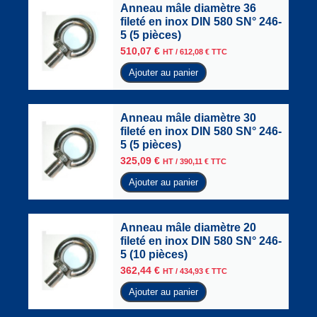
Anneau mâle diamètre 36
fileté en inox DIN 580 SN° 246-
5 (5 pièces)
510,07
€
HT /
612,08
€
TTC
Ajouter au panier
Anneau mâle diamètre 30
fileté en inox DIN 580 SN° 246-
5 (5 pièces)
325,09
€
HT /
390,11
€
TTC
Ajouter au panier
Anneau mâle diamètre 20
fileté en inox DIN 580 SN° 246-
5 (10 pièces)
362,44
€
HT /
434,93
€
TTC
Ajouter au panier