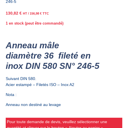
246-5
130,82
€
HT /
156,98
€
TTC
1 en stock (peut être commandé)
Anneau mâle
diamètre 36 fileté en
inox DIN 580 SN° 246-5
Suivant DIN 580.
Acier estampé – Filetés ISO – Inox A2
Nota :
Anneau non destiné au levage
Pour toute demande de devis, veuillez sélectionner une
quantité et cliquer sur le bouton « Ajouter au panier ».