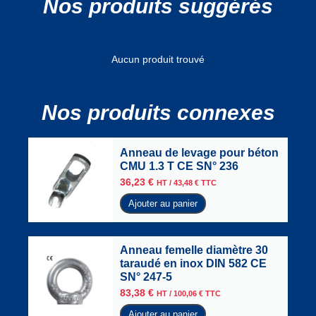
Nos produits suggérés
Aucun produit trouvé
Nos produits connexes
Anneau de levage pour béton
CMU 1.3 T CE SN° 236
36,23
€
HT /
43,48
€
TTC
Ajouter au panier
Anneau femelle diamètre 30
taraudé en inox DIN 582 CE
SN° 247-5
83,38
€
HT /
100,06
€
TTC
Ajouter au panier