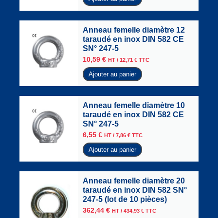
Anneau femelle diamètre 12
taraudé en inox DIN 582 CE
SN° 247-5
10,59
€
HT /
12,71
€
TTC
Ajouter au panier
Anneau femelle diamètre 10
taraudé en inox DIN 582 CE
SN° 247-5
6,55
€
HT /
7,86
€
TTC
Ajouter au panier
Anneau femelle diamètre 20
taraudé en inox DIN 582 SN°
247-5 (lot de 10 pièces)
362,44
€
HT /
434,93
€
TTC