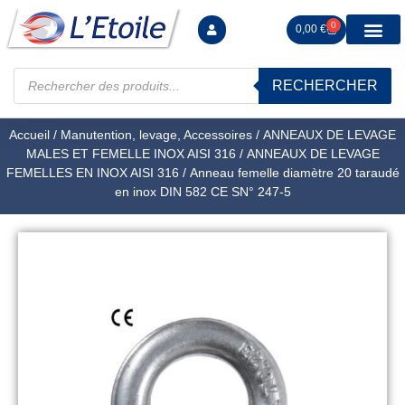
0
0,00
€
RECHERCHER
Manutention levag
Signalisation sécur
Arrimage R
Tiges filetées Ecrous et F
Tendeurs Chapes Pitons
Serrage Calage
Manoeuvres arrêts d’ax
Accueil
/
Manutention, levage, Accessoires
/
ANNEAUX DE LEVAGE
MALES ET FEMELLE INOX AISI 316
/
ANNEAUX DE LEVAGE
FEMELLES EN INOX AISI 316
/ Anneau femelle diamètre 20 taraudé
en inox DIN 582 CE SN° 247-5