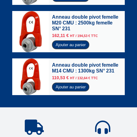
Anneau double pivot femelle
M20 CMU : 2500kg femelle
SN° 231
162,11
€
HT /
194,53
€
TTC
Ajouter au panier
Anneau double pivot femelle
M14 CMU : 1300kg SN° 231
110,53
€
HT /
132,64
€
TTC
Ajouter au panier