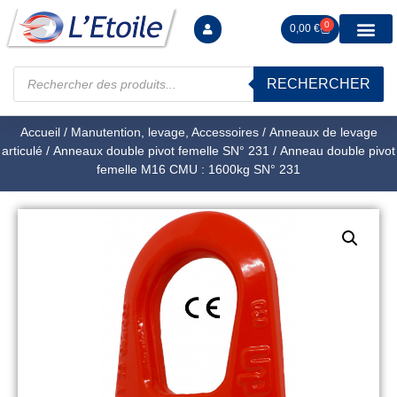
0
0,00
€
RECHERCHER
Manutention levag
Signalisation sécur
Arrimage R
Tiges filetées Ecrous et F
Tendeurs Chapes Pitons
Serrage Calage
Manoeuvres arrêts d’ax
Accueil
/
Manutention, levage, Accessoires
/
Anneaux de levage
articulé
/
Anneaux double pivot femelle SN° 231
/ Anneau double pivot
femelle M16 CMU : 1600kg SN° 231