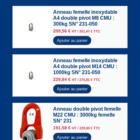
Anneau femelle inoxydable
A4 double pivot M8 CMU :
300kg SN° 231-050
209,56
€
HT /
251,47
€
TTC
Ajouter au panier
Anneau femelle inoxydable
A4 double pivot M14 CMU :
1000kg SN° 231-050
229,84
€
HT /
275,81
€
TTC
Ajouter au panier
Anneau double pivot femelle
M22 CMU : 3000kg femelle
SN° 231
191,58
€
HT /
229,90
€
TTC
Ajouter au panier