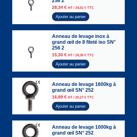
256 2
28,34
€
HT /
34,01
€
TTC
Ajouter au panier
Anneau de levage inox à
grand œil de 8 fileté iso SN°
256 2
15,30
€
HT /
18,36
€
TTC
Ajouter au panier
Anneau de levage 1600kg à
grand œil SN° 252
16,89
€
HT /
20,27
€
TTC
Ajouter au panier
Anneau de levage 1000kg à
grand œil SN° 252