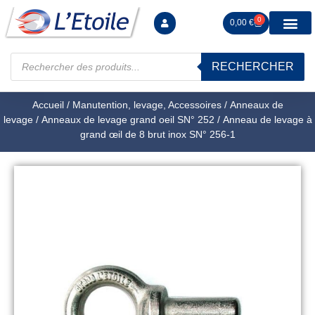
0
0,00
€
RECHERCHER
Manutention levag
Signalisation sécur
Arrimage R
Tiges filetées Ecrous et F
Tendeurs Chapes Pitons
Serrage Calage
Manoeuvres arrêts d’ax
Accueil
/
Manutention, levage, Accessoires
/
Anneaux de
levage
/
Anneaux de levage grand oeil SN° 252
/ Anneau de levage à
grand œil de 8 brut inox SN° 256-1