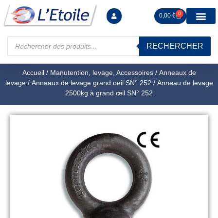
0
0,00
€
RECHERCHER
Manutention levag
Signalisation sécur
Arrimage R
Tiges filetées Ecrous et F
Tendeurs Chapes Pitons
Serrage Calage
Manoeuvres arrêts d’ax
Accueil
/
Manutention, levage, Accessoires
/
Anneaux de
levage
/
Anneaux de levage grand oeil SN° 252
/ Anneau de levage
2500kg à grand œil SN° 252