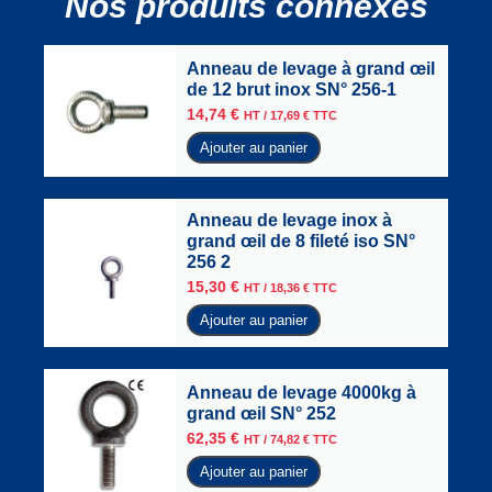
Nos produits connexes
Anneau de levage à grand œil
de 12 brut inox SN° 256-1
14,74
€
HT /
17,69
€
TTC
Ajouter au panier
Anneau de levage inox à
grand œil de 8 fileté iso SN°
256 2
15,30
€
HT /
18,36
€
TTC
Ajouter au panier
Anneau de levage 4000kg à
grand œil SN° 252
62,35
€
HT /
74,82
€
TTC
Ajouter au panier