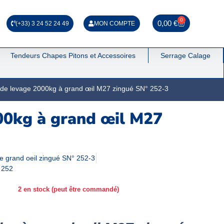
0
0,00
€
(+33) 3 24 52 24 49
MON COMPTE
Tendeurs Chapes Pitons et Accessoires
Serrage Calage
de levage 2000kg à grand œil M27 zingué SN° 252-3
00kg à grand œil M27
e grand oeil zingué SN° 252-3
 252
2 en stock (peut être commandé)