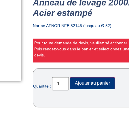
Anneau de levage 2000k
Acier estampé
Norme AFNOR NFE 52145 (jusqu’au Ø 52)
Pour toute demande de devis, veuillez sélectionner u
Puis rendez-vous dans le panier et sélectionnez u
devis.
Ajouter au panier
Quantité :