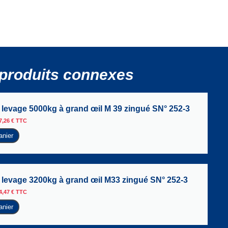
produits connexes
levage 5000kg à grand œil M 39 zingué SN° 252-3
7,26
€
TTC
anier
levage 3200kg à grand œil M33 zingué SN° 252-3
4,47
€
TTC
anier