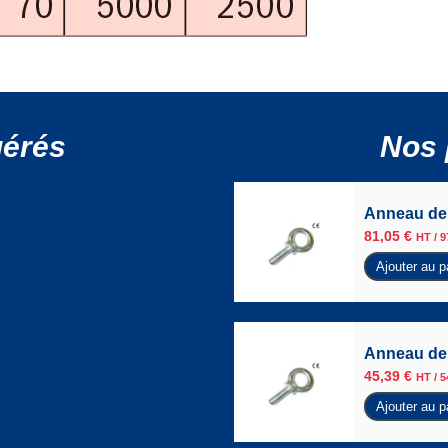
gérés
Nos 
Anneau de 
81,05
€
HT /
9
Ajouter au p
Anneau de 
45,39
€
HT /
5
Ajouter au p