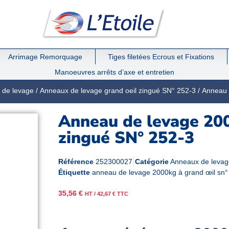
Arrimage Remorquage
Tiges filetées Ecrous et Fixations
Manoeuvres arrêts d’axe et entretien
 de levage
/
Anneaux de levage grand oeil zingué SN° 252-3
/ Anneau 
Anneau de levage 20
zingué SN° 252-3
Référence
252300027
Catégorie
Anneaux de levag
Étiquette
anneau de levage 2000kg à grand œil sn°
35,56
€
HT /
42,67
€
TTC