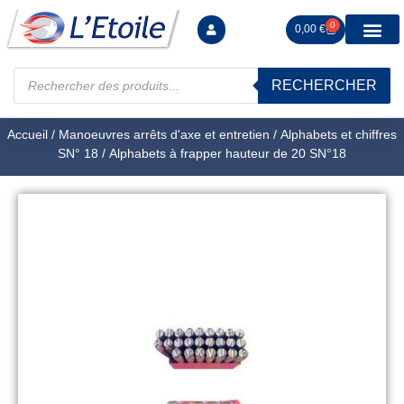
0
0,00
€
RECHERCHER
Manutention levag
Signalisation sécur
Arrimage R
Tiges filetées Ecrous et F
Tendeurs Chapes Pitons
Serrage Calage
Manoeuvres arrêts d’ax
Accueil
/
Manoeuvres arrêts d'axe et entretien
/
Alphabets et chiffres
SN° 18
/ Alphabets à frapper hauteur de 20 SN°18