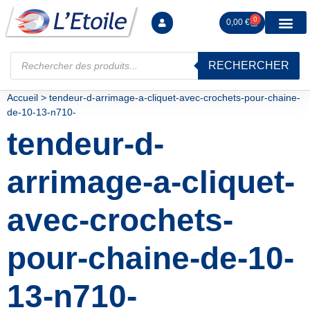
0
0,00
€
RECHERCHER
Manutention levag
Signalisation sécur
Arrimage R
Tiges filetées Ecrous et F
Tendeurs Chapes Pitons
Serrage Calage
Manoeuvres arrêts d’ax
Accueil
>
tendeur-d-arrimage-a-cliquet-avec-crochets-pour-chaine-
de-10-13-n710-
tendeur-d-
arrimage-a-cliquet-
avec-crochets-
pour-chaine-de-10-
13-n710-