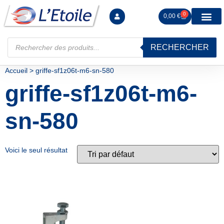
0
0,00
€
RECHERCHER
Manutention levag
Signalisation sécur
Arrimage R
Tiges filetées Ecrous et F
Tendeurs Chapes Pitons
Serrage Calage
Manoeuvres arrêts d’ax
Accueil
>
griffe-sf1z06t-m6-sn-580
griffe-sf1z06t-m6-
sn-580
Voici le seul résultat