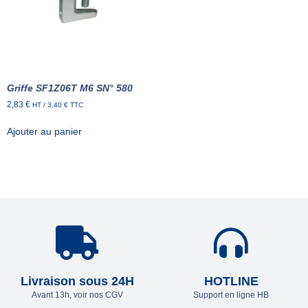
Griffe SF1Z06T M6 SN° 580
2,83
€
HT /
3,40
€
TTC
Ajouter au panier
Livraison sous 24H
HOTLINE
Avant 13h, voir nos CGV
Support en ligne HB